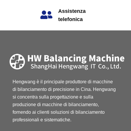
Tutti i prodotti
+86 180-1703-7928
Assistenza
Macchine di bilanciamento automatico
telefonica
24/7
Macchine di bilanciamento universale
chiamare: +86
13867468007
Macchine equilibratrici Vertica
Macchina di bilanciamento orizzontale
Macchine equilibratrici per usi speciali
Hengwang è il principale produttore di macchine 
di bilanciamento di precisione in Cina. Hengwang 
si concentra sulla progettazione e sulla 
produzione di macchine di bilanciamento, 
PRODOTTI PIÙ RECENTI
fornendo ai clienti soluzioni di bilanciamento 
professionali e sistematiche.
Macchina equilibratrice per cuscinetti