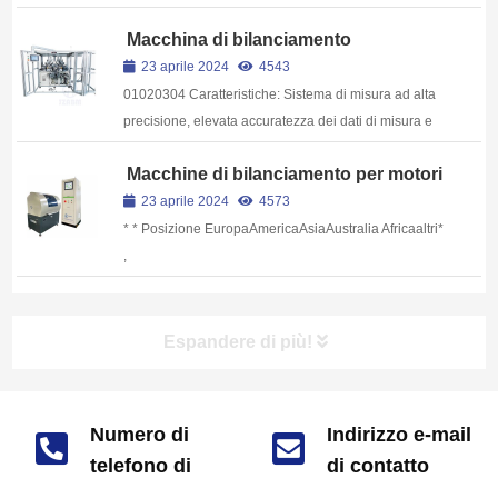
turbocompressori e rotori di piccoli condizionatori
Macchina di bilanciamento
d'aria per automobili.
automatico del motore a rotore
23 aprile 2024
4543
personalizzato
01020304 Caratteristiche: Sistema di misura ad alta
precisione, elevata accuratezza dei dati di misura e
buona ripetibilità. La quantità di sbilanciamento viene
Macchine di bilanciamento per motori
stampata nella posizione corrispondente sulla
elettrici
superficie del pezzo tramite stampante a getto
23 aprile 2024
4573
d'inchiostro. T...
* * Posizione EuropaAmericaAsiaAustralia Africaaltri*
,
Espandere di più!
Numero di
Indirizzo e-mail
TUTTI I PRODOTTI
telefono di
di contatto
market@zjjizhi.com
prevendita