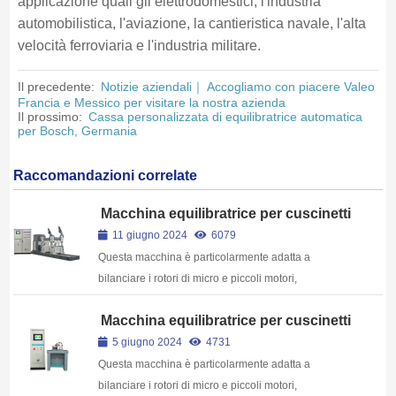
applicazione quali gli elettrodomestici, l'industria
automobilistica, l'aviazione, la cantieristica navale, l'alta
velocità ferroviaria e l'industria militare.
Il precedente:
Notizie aziendali｜ Accogliamo con piacere Valeo
Francia e Messico per visitare la nostra azienda
Il prossimo:
Cassa personalizzata di equilibratrice automatica
per Bosch, Germania
Raccomandazioni correlate
Macchina equilibratrice per cuscinetti
rigidi H6U
11 giugno 2024
6079
Questa macchina è particolarmente adatta a
bilanciare i rotori di micro e piccoli motori,
turbocompressori e rotori di piccoli condizionatori
Macchina equilibratrice per cuscinetti
d'aria per automobili.
rigidi H1BK
5 giugno 2024
4731
Questa macchina è particolarmente adatta a
bilanciare i rotori di micro e piccoli motori,