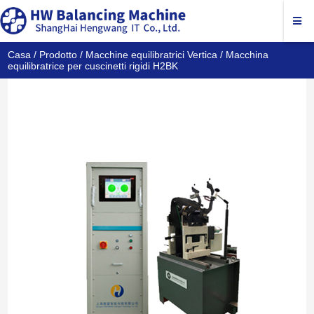
Casa
/
Prodotto
/
Macchine equilibratrici Vertica
/ Macchina
equilibratrice per cuscinetti rigidi H2BK