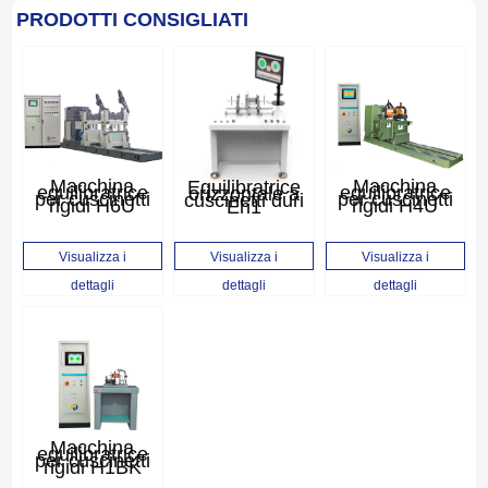
PRODOTTI CONSIGLIATI
Macchina
Equilibratrice
Macchina
equilibratrice
orizzontale a
equilibratrice
per cuscinetti
cuscinetti duri
per cuscinetti
rigidi H6U
Eh1
rigidi H4U
Visualizza i
Visualizza i
Visualizza i
dettagli
dettagli
dettagli
Macchina
equilibratrice
per cuscinetti
rigidi H1BK