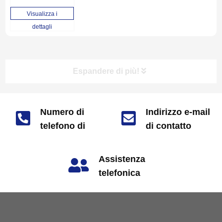
Visualizza i
dettagli
Espandere di più!
Numero di
Indirizzo e-mail
TUTTI I PRODOTTI
telefono di
di contatto
market@zjjizhi.com
prevendita
Tutti i prodotti
+86 180-1703-7928
Assistenza
Macchine di bilanciamento automatico
telefonica
24/7
Macchine di bilanciamento universale
chiamare: +86
13867468007
Macchine equilibratrici Vertica