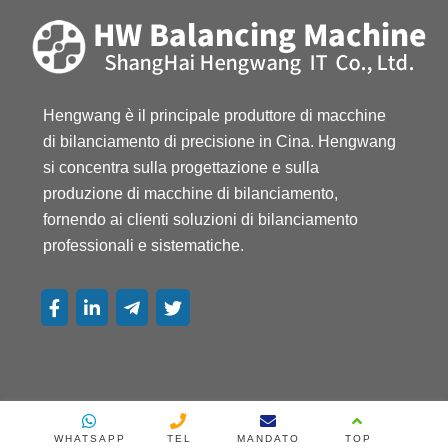
Macchina di bilanciamento orizzontale
Macchine equilibratrici per usi speciali
Hengwang è il principale produttore di macchine 
di bilanciamento di precisione in Cina. Hengwang 
si concentra sulla progettazione e sulla 
produzione di macchine di bilanciamento, 
PRODOTTI PIÙ RECENTI
fornendo ai clienti soluzioni di bilanciamento 
professionali e sistematiche.
Macchina equilibratrice per cuscinetti
rigidi H6U
Equilibratrice orizzontale a cuscinetti
duri Eh1
WHATSAPP
TEL
MANDATO
TOP